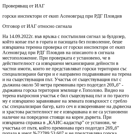
Проверяващ от ИАГ
горски инспектори от екип Асеновград при РДГ Пловдив
Отговор от ИАГ относно сигнала
На 14.09.2022г. във връзка с постъпилия сигнал за булдозер,
който копае път в гората и пасищата без позволение, беше
извършена теренна проверка от горски инспектори от екип
Асеновград при РДГ Пловдив на описаното в сигнала
местоположение. При проверката е установено, че в
действителност са извършени механизирани дейности в
частни имоти, които не представляват горски територии със
специализирани багери и е направено подравняване на терена
и на съществуващия път. Участък от съществуващия път с
дължина около 50 метра преминава през подотдел 269„б” -
държавна горска територия землище е.Тополово. Видно на
терена въпросния участък е бил същесвуващ път и по трасето
му е извършено заравняване на земната повърхност с гребло
със специализиран багер, като сеч и изкореняване на дървесна
и храстова растителност не е извършвана и не са установени
наличие на повредени стоящи на корен дървета. При
извършена справка в „КАИС-кадастър” се установи, че
участъка от пътя, който преминава през подотдел 269„б”
попада в имот №72789.53.607 и не представлява горска