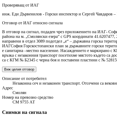
Проверяващ от ИАГ
инж. Еди Дървенилов - Горски инспектор и Сергей Чавдаров –
Отговор от ИАГ относно сигнала
В отговор на сигнал, подаден чрез приложението на ИАГ- София
района на м. „Смолянски езера“ с GPS координати 41.6207477, 2
направени в отдел 3089 подотдел „е“ – държавна горска терит
ИАГСофия Горскостопански план за държавните горски територи
е санитарна –местно население. Насаждението е маркирано с КГ
връзка с незаконния транспорт посетихме мястото където са до
са с КГМ № Б2345 с черна боя и поставени пластини с № 52815
Виж целия отговор
Описание от потребител
Незаконна сеч и незаконен транспорт. Отсечени са вековн
Адрес
Смолян
Номер на превозно средство
СМ 9755 АТ
Снимки на сигнала