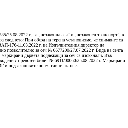
/25.08.2022 г., за „незаконна сеч“ и „незаконен транспорт“, в
ра следното: При обход на терена установихме, че снимките са
ЗАП-176-11.03.2022 г. на Изпълнителния директор на
 позволително за сеч № 0677200/27.07.2022 г. Вида на сечта
и маркирани дървета подлежащи за сеч са изсъхнали. Във
оводени с превозен билет № 6911/00060/25.08.2022 г. Маркирани
 ЗГ и подзаконовите нормативни актове.