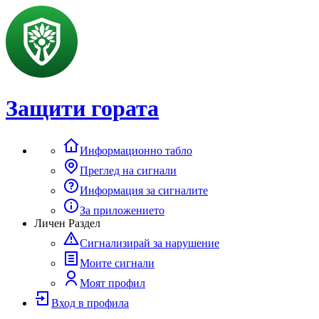
Защити гората
Информационно табло
Преглед на сигнали
Информация за сигналите
За приложението
Личен Раздел
Сигнализирай за нарушение
Моите сигнали
Моят профил
Вход в профила