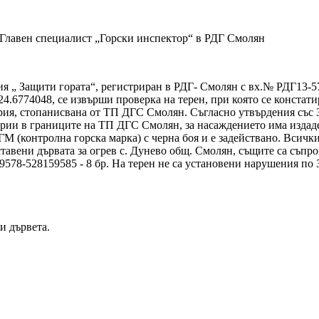
 Главен специалист „Горски инспектор“ в РДГ Смолян
 „ Защити гората“, регистриран в РДГ- Смолян с вх.№ РДГ13-5785
4.6774048, се извърши проверка на терен, при която се констати
ория, стопанисвана от ТП ДГС Смолян. Съгласно утвърдения със 
и в границите на ТП ДГС Смолян, за насаждението има издадено
М (контролна горска марка) с черна боя и е задействано. Всичк
ставени дървата за огрев с. Дунево общ. Смолян, същите са съпр
9578-528159585 - 8 бр. На терен не са установени нарушения по
и дървета.