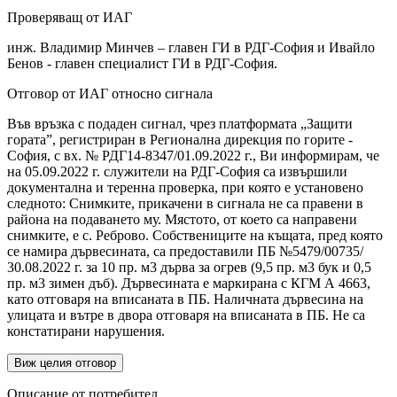
Проверяващ от ИАГ
инж. Владимир Минчев – главен ГИ в РДГ-София и Ивайло
Бенов - главен специалист ГИ в РДГ-София.
Отговор от ИАГ относно сигнала
Във връзка с подаден сигнал, чрез платформата „Защити
гората”, регистриран в Регионална дирекция по горите -
София, с вх. № РДГ14-8347/01.09.2022 г., Ви информирам, че
на 05.09.2022 г. служители на РДГ-София са извършили
документална и теренна проверка, при която е установено
следното: Снимките, прикачени в сигнала не са правени в
района на подаването му. Мястото, от което са направени
снимките, е с. Реброво. Собствениците на къщата, пред която
се намира дървесината, са предоставили ПБ №5479/00735/
30.08.2022 г. за 10 пр. м3 дърва за огрев (9,5 пр. м3 бук и 0,5
пр. м3 зимен дъб). Дървесината е маркирана с КГМ А 4663,
като отговаря на вписаната в ПБ. Наличната дървесина на
улицата и вътре в двора отговаря на вписаната в ПБ. Не са
констатирани нарушения.
Виж целия отговор
Описание от потребител