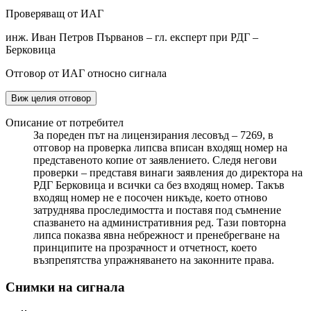
Проверяващ от ИАГ
инж. Иван Петров Първанов – гл. експерт при РДГ –
Берковица
Отговор от ИАГ относно сигнала
Виж целия отговор
Описание от потребител
За пореден път на лицензирания лесовъд – 7269, в
отговор на проверка липсва вписан входящ номер на
представеното копие от заявлението. Следя негови
проверки – представя винаги заявления до директора на
РДГ Берковица и всички са без входящ номер. Такъв
входящ номер не е посочен никъде, което отново
затруднява проследимостта и поставя под съмнение
спазването на административния ред. Тази повторна
липса показва явна небрежност и пренебрегване на
принципите на прозрачност и отчетност, което
възпрепятства упражняването на законните права.
Снимки на сигнала