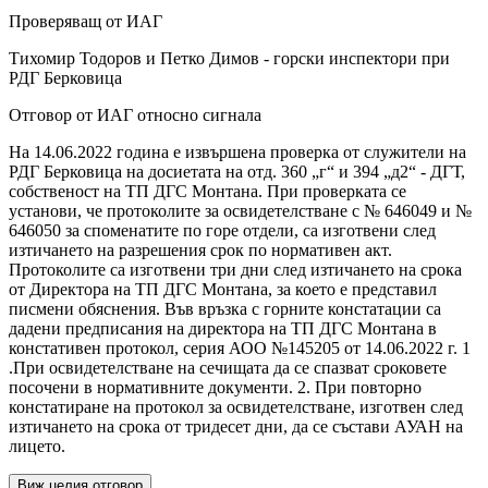
Проверяващ от ИАГ
Тихомир Тодоров и Петко Димов - горски инспектори при
РДГ Берковица
Отговор от ИАГ относно сигнала
На 14.06.2022 година е извършена проверка от служители на
РДГ Берковица на досиетата на отд. 360 „г“ и 394 „д2“ - ДГТ,
собственост на ТП ДГС Монтана. При проверката се
установи, че протоколите за освидетелстване с № 646049 и №
646050 за споменатите по горе отдели, са изготвени след
изтичането на разрешения срок по нормативен акт.
Протоколите са изготвени три дни след изтичането на срока
от Директора на ТП ДГС Монтана, за което е представил
писмени обяснения. Във връзка с горните констатации са
дадени предписания на директора на ТП ДГС Монтана в
констативен протокол, серия АОО №145205 от 14.06.2022 г. 1
.При освидетелстване на сечищата да се спазват сроковете
посочени в нормативните документи. 2. При повторно
констатиране на протокол за освидетелстване, изготвен след
изтичането на срока от тридесет дни, да се състави АУАН на
лицето.
Виж целия отговор