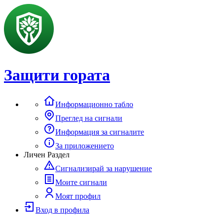
Защити гората
Информационно табло
Преглед на сигнали
Информация за сигналите
За приложението
Личен Раздел
Сигнализирай за нарушение
Моите сигнали
Моят профил
Вход в профила