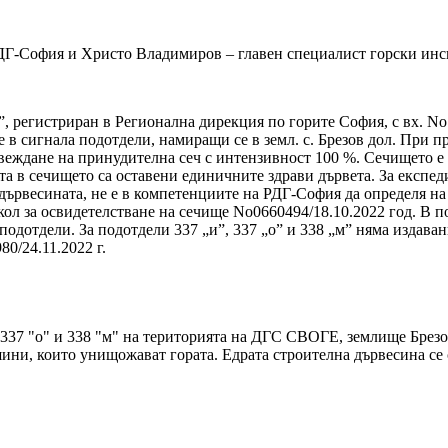
ДГ-София и Христо Владимиров – главен специалист горски инс
, регистриран в Регионална дирекция по горите София, с вх. No 
 сигнала подотдели, намиращи се в земл. с. Брезов дол. При про
овеждане на принудителна сеч с интензивност 100 %. Сечището е
а в сечището са оставени единичните здрави дървета. За експед
 дървесината, не е в компетенциите на РДГ-София да определя н
окол за освидетелстване на сечище No0660494/18.10.2022 год. В 
подотдели. За подотдели 337 „и”, 337 „о” и 338 „м” няма издава
0/24.11.2022 г.
,337 "о" и 338 "м" на територията на ДГС СВОГЕ, землище Брезов
ни, които унищожават гората. Едрата строителна дървесина се 