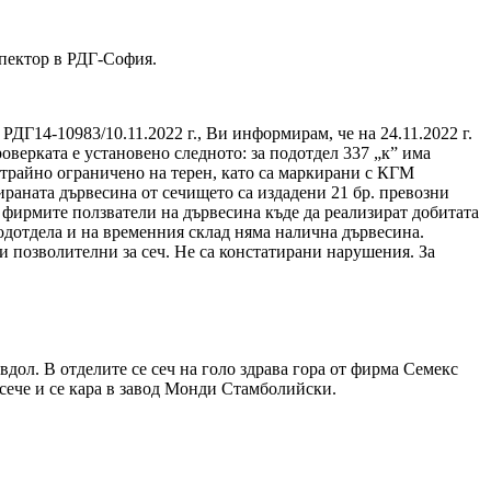
пектор в РДГ-София.
РДГ14-10983/10.11.2022 г., Ви информирам, че на 24.11.2022 г.
верката е установено следното: за подотдел 337 „к” има
 трайно ограничено на терен, като са маркирани с КГМ
ираната дървесина от сечището са издадени 21 бр. превозни
а фирмите ползватели на дървесина къде да реализират добитата
подотдела и на временния склад няма налична дървесина.
ни позволителни за сеч. Не са констатирани нарушения. За
дол. В отделите се сеч на голо здрава гора от фирма Семекс
сече и се кара в завод Монди Стамболийски.