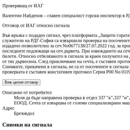
Проверяващ от ИАГ
Валентин Найденов – главен специалист горски инспектор в Р
Отговор от ИАГ относно сигнала
Във връзка с подаден сигнал, чрез платформата „Защити гората”
служители на РДГ-София са извършили проверка на посочените в
издадено позволително за сеч No0677138/27.07.2022 год. за пр
последните подлежащи на сеч дървета. При извеждането на сечт
билети. Относно отбелязаното в сигнала за краен получател на
от тях дървесина. След приключване на сечта, е съставен прот
Снимките, прикачени в сигнала, не са от посочените в сигнала 
проверката е съставен констативен протокол Серия Р00 No 01198
Виж целия отговор
Описание от потребител
Моля да бъде направена проверка в отдел 337 "к",337 "и"
ЕООД. Сечта се извършва от големи специализирани маши
Адрес
Брезовдол
Снимки на сигнала