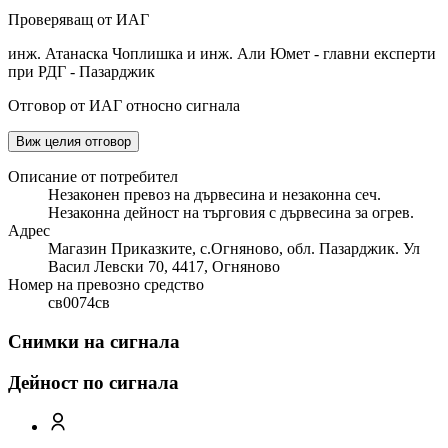
Проверяващ от ИАГ
инж. Атанаска Чоплишка и инж. Али Юмет - главни експерти
при РДГ - Пазарджик
Отговор от ИАГ относно сигнала
Виж целия отговор
Описание от потребител
Незаконен превоз на дървесина и незаконна сеч.
Незаконна дейност на търговия с дървесина за огрев.
Адрес
Магазин Приказките, с.Огняново, обл. Пазарджик. Ул
Васил Левски 70, 4417, Огняново
Номер на превозно средство
св0074св
Снимки на сигнала
Дейност по сигнала