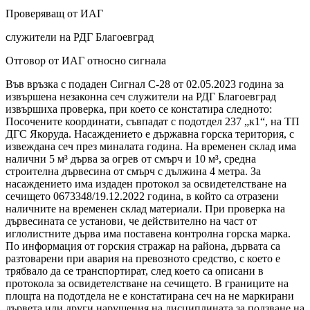
Проверяващ от ИАГ
служители на РДГ Благоевград
Отговор от ИАГ относно сигнала
Във връзка с подаден Сигнал С-28 от 02.05.2023 година за
извършена незаконна сеч служители на РДГ Благоевград
извършиха проверка, при което се констатира следното:
Посочените координати, съвпадат с подотдел 237 „к1“, на ТП
ДГС Якоруда. Насаждението е държавна горска територия, с
извеждана сеч през миналата година. На временен склад има
налични 5 м³ дърва за огрев от смърч и 10 м³, средна
строителна дървесина от смърч с дължина 4 метра. За
насаждението има издаден протокол за освидетелстване на
сечището 0673348/19.12.2022 година, в който са отразени
наличните на временен склад материали. При проверка на
дървесината се установи, че действително на част от
иглолистните дърва има поставена контролна горска марка.
По информация от горския стражар на района, дървата са
разтоварени при авария на превозното средство, с което е
трябвало да се транспортират, след което са описани в
протокола за освидетелстване на сечището. В границите на
площта на подотдела не е констатирана сеч на не маркирани
дървета или други нарушения на дисциплината за ползване на