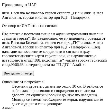
Проверяващ от ИАГ
инж. Василка Колчагова- главен експерт „ГИ“ и инж. Ангел
Ангелов-гл. горски инспектор при РДГ - Пазарджик
Отговор от ИАГ относно сигнала
Във връзка с постъпил сигнал в административния панел на
„Защити гората”, Ви уведомявам, че е извършена проверка от
инж. Василка Колчагова- главен експерт „ГИ“ и инж. Ангел
Ангелов-гл. горски инспектор при РДГ - Пазарджик. След
налагане на посочените координати в сигнала върху
горскостопанските карти се установи, че нарушението е
извършено в отдел 388, подотдел „н“ -частна горска територия
с кад.№66,68 на територията на ТП ДГС“ Алабак.
Виж целия отговор
Описание от потребител
Отсечени дървета с диаметър около 30 см. В района се
наблюдава произволно и спорадично изсичане на
дървета, от единични бройки до няколко наведнъж.
Моля да се вземат необходимите мерки, нарушителите
да се издирят и санкционират.
Адрес