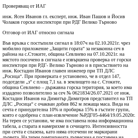
Проверяващ от ИАГ
инж. Ясен Иванов гл. експерт, инж. Иван Пашов и Йосив
Чолаков горски инспектори при РДГ Велико Търново
Отговор от ИАГ относно сигнала
Във връзка с постъпили сигнал в 18:07ч на 02.10.2021г. чрез
мобилно приложение „Защити гората“ за незаконна сеч в
района на с.Стоките, община Севлиево на 07.10.2021г. на
мястото посочено в сигнала е извършена проверка от горски
инспектори при РДГ- Велико Търново и в присъствието на
инж. Костадин Иванов главен инженер при ТП ДЛС
„Росица“. При проверката е установено, че в отдел 147,
подотдели „з“ с площ 7,1 ха. в землището на с. Стоките,
община Севлиево – държавна горска територия, за което има
издадено позволително за сеч № 0621834/26.07.2021 от инж.
Костадин Иванов на Димитър Димитров представител на ТП
ДЛС „Росица“ с очакван добив 862 м лежаща маса. Вида на
сечта е принудителна 10% и пробирка 15% в гъстите групи,
която е одобрена с план-извлечение №РДГ05-4464/19.05.2020г.
На терен се установи, че има поставена нова информационна
табела, а старата я намерихме в сечището. Интензивността
при сечта е спазена, като няма отсечени не маркирани
дървета. На терен рампираната дървесина е поставена на