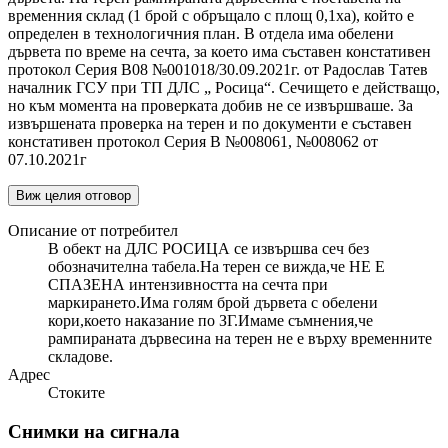
временния склад (1 брой с обръщало с площ 0,1ха), който е
определен в технологичния план. В отдела има обелени
дървета по време на сечта, за което има съставен констативен
протокол Серия В08 №001018/30.09.2021г. от Радослав Татев
началник ГСУ при ТП ДЛС „ Росица“. Сечището е действащо,
но към момента на проверката добив не се извършваше. За
извършената проверка на терен и по документи е съставен
констативен протокол Серия В №008061, №008062 от
07.10.2021г
Виж целия отговор
Описание от потребител
В обект на ДЛС РОСИЦА се извършва сеч без
обозначителна табела.На терен се вижда,че НЕ Е
СПАЗЕНА интензивността на сечта при
маркирането.Има голям брой дървета с обелени
кори,което наказание по ЗГ.Имаме съмнения,че
рампираната дървесина на терен не е върху временните
складове.
Адрес
Стоките
Снимки на сигнала