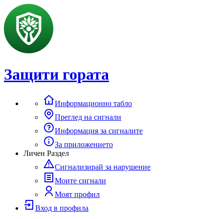
Защити гората
Информационно табло
Преглед на сигнали
Информация за сигналите
За приложението
Личен Раздел
Сигнализирай за нарушение
Моите сигнали
Моят профил
Вход в профила