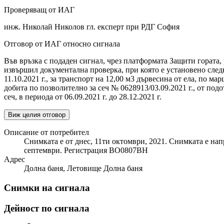
Проверяващ от ИАГ
инж. Николай Николов гл. експерт при РДГ София
Отговор от ИАГ относно сигнала
Във връзка с подаден сигнал, чрез платформата Защити гората, 
извършил документална проверка, при която е установено сле
11.10.2021 г., за транспорт на 12,00 м3 дървесина от ела, по м
добита по позволително за сеч № 0628913/03.09.2021 г., от под
сеч, в периода от 06.09.2021 г. до 28.12.2021 г.
Виж целия отговор
Описание от потребител
Снимката е от днес, 11ти октомври, 2021. Снимката е нап
септември. Регистрация ВО0807ВН
Адрес
Долна баня, Летовище Долна баня
Снимки на сигнала
Дейност по сигнала