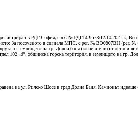
регистриран в РДГ София, с вх. № РДГ14-9578/12.10.2021 г., Ви 
дното: За посоченото в сигнала МПС, с рег. № ВО0807ВН (рег. 
аршрута от землището на гр. Долна баня (югоизточно от летовищет
отдел 102 „б”, общинска горска територия, в землището на гр. Д
равена на ул. Рилско Шосе в град Долна Баня. Камионът идваше 