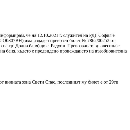
информирам, че на 12.10.2021 г. служител на РДГ София е
№ СО0807ВН) има издаден превозен билет № 7862/00252 от
о на гр. Долна баня) до с. Радуил. Превозваната дървесина е
олна баня, където е предвидено провеждането на възобновителна
от вилната зона Свети Спас, последният му билет е от 29ти