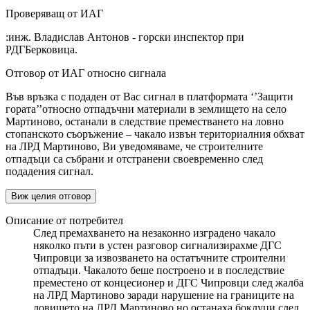
Проверяващ от ИАГ
:инж. Владислав Антонов - горски инспектор при
РДГБерковица.
Отговор от ИАГ относно сигнала
Във връзка с подаден от Вас сигнал в платформата ‘’Защити
гората’’относно отпадъчни материали в землището на село
Мартиново, останали в следствие преместването на ловно
стопанското съоръжение – чакало извън териториалния обхват
на ЛРД Мартиново, Ви уведомяваме, че строителните
отпадъци са събрани и отстранени своевременно след
подадения сигнал.
Виж целия отговор
Описание от потребител
След премахването на незаконно изградено чакало
няколко пъти в устен разговор сигнализирахме ДГС
Чипровци за извозването на остатъчните строителни
отпадъци. Чакалото беше построено и в последствие
преместено от концесионер и ДГС Чипровци след жалба
на ЛРД Мартиново заради нарушение на границите на
ловището на ЛРД Мартиново но останаха боклуци след