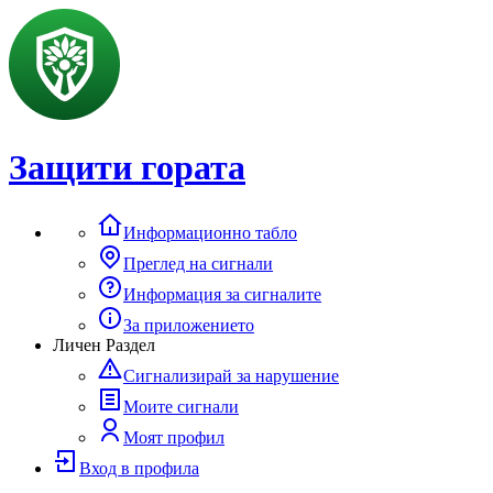
Защити гората
Информационно табло
Преглед на сигнали
Информация за сигналите
За приложението
Личен Раздел
Сигнализирай за нарушение
Моите сигнали
Моят профил
Вход в профила