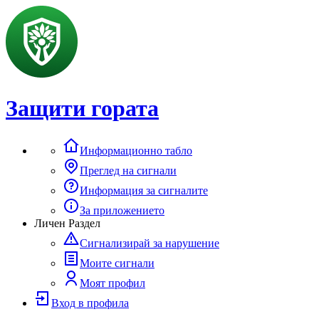
Защити гората
Информационно табло
Преглед на сигнали
Информация за сигналите
За приложението
Личен Раздел
Сигнализирай за нарушение
Моите сигнали
Моят профил
Вход в профила