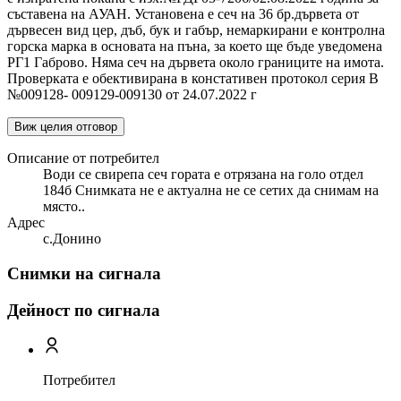
съставена на АУАН. Установена е сеч на 36 бр.дървета от
дървесен вид цер, дъб, бук и габър, немаркирани е контролна
горска марка в основата на пъна, за което ще бъде уведомена
РГ1 Габрово. Няма сеч на дървета около границите на имота.
Проверката е обективирана в констативен протокол серия В
№009128- 009129-009130 от 24.07.2022 г
Виж целия отговор
Описание от потребител
Води се свирепа сеч гората е отрязана на голо отдел
184б Снимката не е актуална не се сетих да снимам на
място..
Адрес
с.Донино
Снимки на сигнала
Дейност по сигнала
Потребител