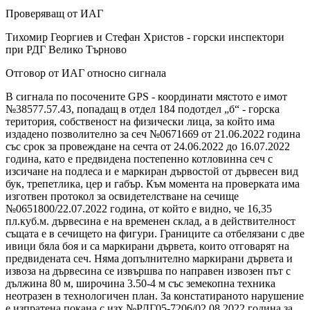
Проверяващ от ИАГ
Тихомир Георгиев и Стефан Христов - горски инспектори
при РДГ Велико Търново
Отговор от ИАГ относно сигнала
В сигнала по посочените GPS - координати мястото е имот
№38577.57.43, попадащ в отдел 184 подотдел „б“ - горска
територия, собственост на физически лица, за който има
издадено позволително за сеч №0671669 от 21.06.2022 година
със срок за провеждане на сечта от 24.06.2022 до 16.07.2022
година, като е предвидена постепенно котловинна сеч с
изсичане на подлеса и е маркиран дървостой от дървесен вид
бук, трепетлика, цер и габър. Към момента на проверката има
изготвен протокол за освидетелстване на сечище
№0651800/22.07.2022 година, от който е видно, че 16,35
пл.куб.м. дървесина е на временен склад, а в действителност
същата е в сечището на фигури. Границите са отбелязани с две
ивици бяла боя и са маркирани дървета, които отговарят на
предвидената сеч. Няма допълнително маркирани дървета и
извоза на дървесина се извършва по направен извозен път с
дължина 80 м, широчина 3.50-4 м със земекопна техника
неотразен в технологичен план. За констатираното нарушение
е изпратена покана с изх.№РДГ05-7206/02.08.2022 година за