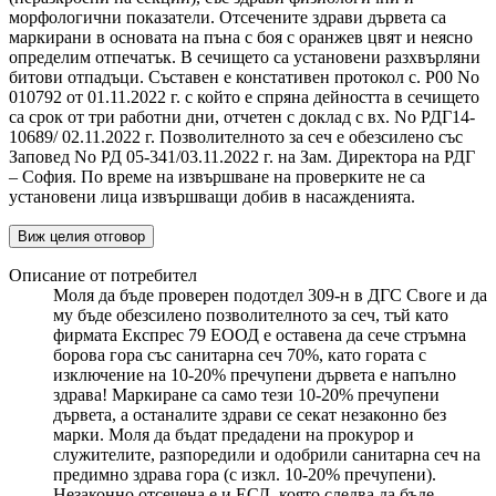
морфологични показатели. Отсечените здрави дървета са
маркирани в основата на пъна с боя с оранжев цвят и неясно
определим отпечатък. В сечището са установени разхвърляни
битови отпадъци. Съставен е констативен протокол с. Р00 No
010792 от 01.11.2022 г. с който е спряна дейността в сечището
са срок от три работни дни, отчетен с доклад с вх. No РДГ14-
10689/ 02.11.2022 г. Позволителното за сеч е обезсилено със
Заповед No РД 05-341/03.11.2022 г. на Зам. Директора на РДГ
– София. По време на извършване на проверките не са
установени лица извършващи добив в насажденията.
Виж целия отговор
Описание от потребител
Моля да бъде проверен подотдел 309-н в ДГС Своге и да
му бъде обезсилено позволителното за сеч, тъй като
фирмата Експрес 79 ЕООД е оставена да сече стръмна
борова гора със санитарна сеч 70%, като гората с
изключение на 10-20% пречупени дървета е напълно
здрава! Маркиране са само тези 10-20% пречупени
дървета, а останалите здрави се секат незаконно без
марки. Моля да бъдат предадени на прокурор и
служителите, разпоредили и одобрили санитарна сеч на
предимно здрава гора (с изкл. 10-20% пречупени).
Незаконно отсечена е и ЕСД, която следва да бъде