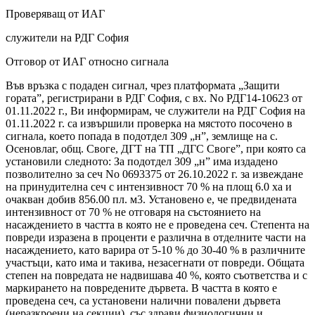
Проверяващ от ИАГ
служители на РДГ София
Отговор от ИАГ относно сигнала
Във връзка с подаден сигнал, чрез платформата „Защити
гората”, регистрирани в РДГ София, с вх. No РДГ14-10623 от
01.11.2022 г., Ви информирам, че служители на РДГ София на
01.11.2022 г. са извършили проверка на мястото посочено в
сигнала, което попада в подотдел 309 „н”, землище на с.
Осеновлаг, общ. Своге, ДГТ на ТП „ДГС Своге”, при която са
установили следното: За подотдел 309 „н” има издадено
позволително за сеч No 0693375 от 26.10.2022 г. за извеждане
на принудителна сеч с интензивност 70 % на площ 6.0 ха и
очакван добив 856.00 пл. м3. Установено е, че предвидената
интензивност от 70 % не отговаря на състоянието на
насаждението в частта в която не е проведена сеч. Степента на
повреди изразена в проценти е различна в отделните части на
насаждението, като варира от 5-10 % до 30-40 % в различните
участъци, като има и такива, незасегнати от повреди. Общата
степен на повредата не надвишава 40 %, която съответства и с
маркирането на повредените дървета. В частта в която е
проведена сеч, са установени налични повалени дървета
(неразкроени на секции), със здрави физиологични и