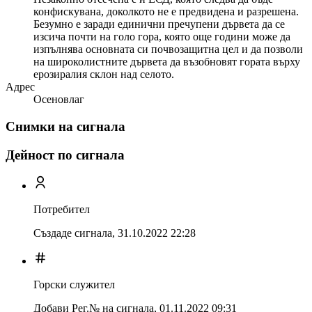
конфискувана, доколкото не е предвидена и разрешена.
Безумно е заради единични пречупени дървета да се
изсича почти на голо гора, която още години може да
изпълнява основната си почвозащитна цел и да позволи
на широколистните дървета да възобновят гората върху
ерозиралия склон над селото.
Адрес
Осеновлаг
Снимки на сигнала
Дейност по сигнала
Потребител
Създаде сигнала,
31.10.2022 22:28
Горски служител
Добави Рег.№ на сигнала
,
01.11.2022 09:31