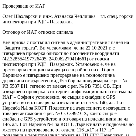
Проверяващ от ИАГ
Олег Шахларски и инж. Атанаска Чеплишка – гл. спец. горски
инспектори при РДГ - Пазарджик
Отговор от ИАГ относно сигнала
Във връзка с постъпил сигнал в административния панел на
„Защити гората”, Ви уведомявам, че на 22.10.2021 г. е
извършена проверка близост до посочените координати
(42.328554197726405, 24.0062279414661) от горски
инспектори при РДГ - Пазарджик. Установено е, че на
претоварна станция находяща се в района на с. Горно
Вършило е извършено преторарване на технологична
дървесина от дървесен вид бял бор на полуремарке с рег. №
РВ 5537 ЕН, теглено от влекач с рег. № РВ 7351 СВ. При
извършена проверка в интернет информационната система на
ИАГ – София е установено, че същия е снабден с GPS
устройство и отговаря на изискванията на чл. 14б, ал. 1 от
Наредба №1 за КОГТ. Подвозът на дървесината е извършен с
товарен автомобил с рег. № СО 3992 СХ, който също е
снабден с GPS устройство и отговаря на изискванията на чл.
14б, ал. 1 от Наредба №1 за КОГТ. Дървесината е подвозена до
мястото на претоварване от отдели 116 „к1” и 117 „г”
попадащи в териториалния обхват на ТП ДГС Пазарджик, за