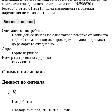
които има издадени позволителни за сеч с №598830 и
№598843 от 26.01.2021 г. След извършената проверка
нарушения не са констатирани.
Виж целия отговор
Описание от потребител
Всеки ден се изнася по едно такова ремарке от близката
гора. С по малки високо проходими камиони доставят
до ремаркето ежедневно.
Адрес
Горно вършило
Номер на превозно средство
РВ5538ЕН
Снимки на сигнала
Дейност по сигнала
Потребител
Създаде сигнала,
20.10.2021 17:48