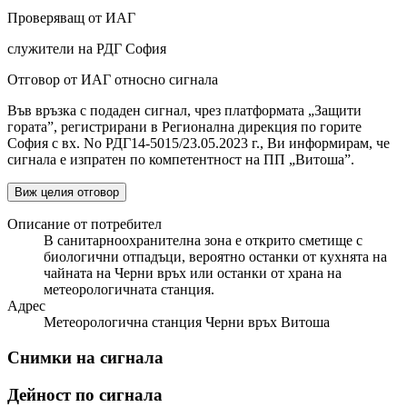
Проверяващ от ИАГ
служители на РДГ София
Отговор от ИАГ относно сигнала
Във връзка с подаден сигнал, чрез платформата „Защити
гората”, регистрирани в Регионална дирекция по горите
София с вх. No РДГ14-5015/23.05.2023 г., Ви информирам, че
сигнала е изпратен по компетентност на ПП „Витоша”.
Виж целия отговор
Описание от потребител
В санитарноохранителна зона е открито сметище с
биологични отпадъци, вероятно останки от кухнята на
чайната на Черни връх или останки от храна на
метеорологичната станция.
Адрес
Метеорологична станция Черни връх Витоша
Снимки на сигнала
Дейност по сигнала