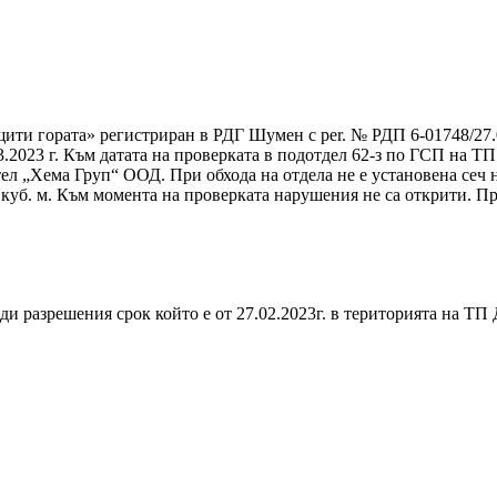
ти гората» регистриран в РДГ Шумен с per. № РДП 6-01748/27.02
2023 г. Към датата на проверката в подотдел 62-з по ГСП на Т
ител „Хема Груп“ ООД. При обхода на отдела не е установена сеч 
куб. м. Към момента на проверката нарушения не са открити. П
реди разрешения срок който е от 27.02.2023г. в територията н