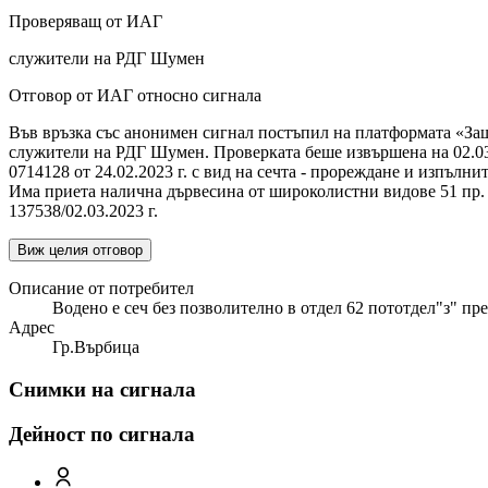
Проверяващ от ИАГ
служители на РДГ Шумен
Отговор от ИАГ относно сигнала
Във връзка със анонимен сигнал постъпил на платформата «Защи
служители на РДГ Шумен. Проверката беше извършена на 02.03.
0714128 от 24.02.2023 г. с вид на сечта - прореждане и изпълн
Има приета налична дървесина от широколистни видове 51 пр. 
137538/02.03.2023 г.
Виж целия отговор
Описание от потребител
Водено е сеч без позволително в отдел 62 пототдел"з" п
Адрес
Гр.Върбица
Снимки на сигнала
Дейност по сигнала