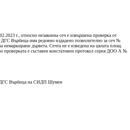
.2023 г., относно незаконна сеч е извършена проверка от
П ДГС Върбица има редовно издадено позволително за сеч №
на немаркирани дървета. Сечта не е изведена на цялата площ.
ри проверката е съставен констативен протокол серия ДОО А №
а ТП ДГС Върбица на СИДП Шумен