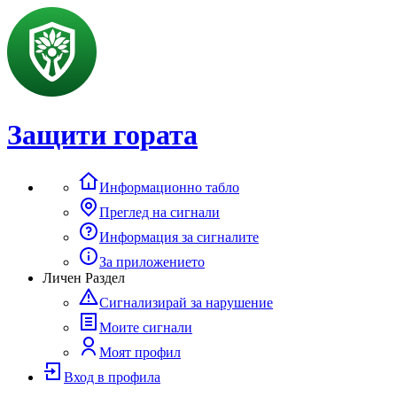
Защити гората
Информационно табло
Преглед на сигнали
Информация за сигналите
За приложението
Личен Раздел
Сигнализирай за нарушение
Моите сигнали
Моят профил
Вход в профила