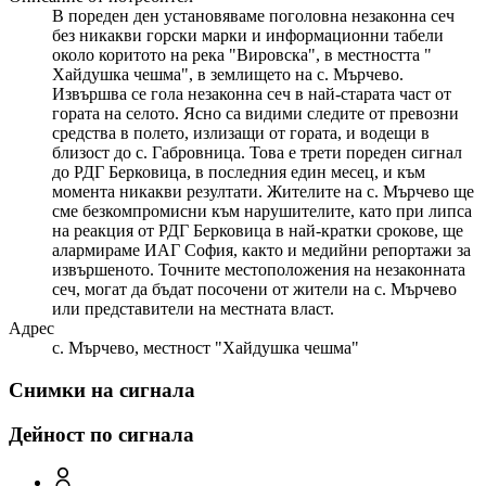
В пореден ден установяваме поголовна незаконна сеч
без никакви горски марки и информационни табели
около коритото на река "Вировска", в местността "
Хайдушка чешма", в землището на с. Мърчево.
Извършва се гола незаконна сеч в най-старата част от
гората на селото. Ясно са видими следите от превозни
средства в полето, излизащи от гората, и водещи в
близост до с. Габровница. Това е трети пореден сигнал
до РДГ Берковица, в последния един месец, и към
момента никакви резултати. Жителите на с. Мърчево ще
сме безкомпромисни към нарушителите, като при липса
на реакция от РДГ Берковица в най-кратки срокове, ще
алармираме ИАГ София, както и медийни репортажи за
извършеното. Точните местоположения на незаконната
сеч, могат да бъдат посочени от жители на с. Мърчево
или представители на местната власт.
Адрес
с. Мърчево, местност "Хайдушка чешма"
Снимки на сигнала
Дейност по сигнала