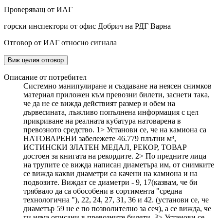
Проверяващ от ИАГ
горски инспектори от офис Добрич на РДГ Варна
Отговор от ИАГ относно сигнала
Виж целия отговор
Описание от потребител
Системно манипулиране и създаване на неясен снимков
материал приложен към превозни билети, заснети така,
че да не се вижда действият размер и обем на
дървесината, лъжливо попълнена информация с цел
прикриване на реалната кубатура натоварена в
превозното средство. 1> Установи се, че на камиона са
НАТОВАРЕНИ забележете 46.779 плътни м³,
ИСТИНСКИ ЗЛАТЕН МЕДАЛ, РЕКОР, ТОВАР
достоен за книгата на рекордите. 2> По предните лица
на трупите се вижда написан диаметъра им, от снимките
се вижда какви диаметри са качени на камиона и на
подвозите. Виждат се диаметри - 9, 17(казвам, че би
трябвало да са обособени в сортимента "средна
технологична "), 22, 24, 27, 31, 36 и 42. (установи се, че
диаметър 59 не е по позволително за сеч), а се вижда, че
ги няма описани в превозните билети. 3> Установи се,