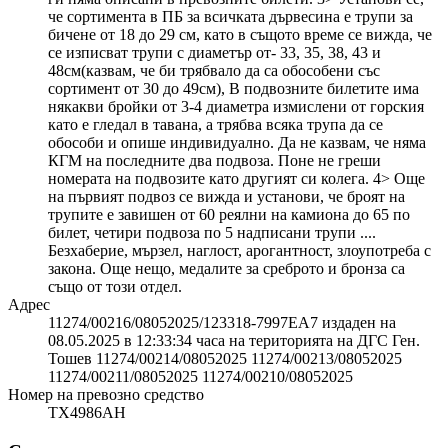
че сортимента в ПБ за всичката дървесина е трупи за
бичене от 18 до 29 см, като в същото време се вижда, че
се изписват трупи с диаметър от- 33, 35, 38, 43 и
48см(казвам, че би трябвало да са обособени със
сортимент от 30 до 49см), В подвозните билетите има
някакви бройки от 3-4 диаметра измислени от горския
като е гледал в тавана, а трябва всяка трупа да се
обособи и опише индивидуално. Да не казвам, че няма
КГМ на последните два подвоза. Поне не греши
номерата на подвозите като другият си колега. 4> Още
на първият подвоз се вижда и установи, че броят на
трупите е завишен от 60 реялни на камиона до 65 по
билет, четири подвоза по 5 надписани трупи ....
Безхаберие, мързел, наглост, арогантност, злоупотреба с
закона. Още нещо, медалите за среброто и бронза са
също от този отдел.
Адрес
11274/00216/08052025/123318-7997EA7 издаден на
08.05.2025 в 12:33:34 часа на територията на ДГС Ген.
Тошев 11274/00214/08052025 11274/00213/08052025
11274/00211/08052025 11274/00210/08052025
Номер на превозно средство
ТХ4986АН