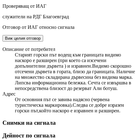
Проверяващ от ИАГ
служители на РДГ Благоевград
Отговор от ИАГ относно сигнала
Виж целия отговор
Описание от потребител
Старият горски път водещ към границата видимо
наскоро е разширен (при което са изсечени
допълнителни дървета ) и изравнен.Видимо скорошно
отсечени дървета в гората, близо да границата. Наличие
на множество складирана дървесина без видима марка.
Липсва информационна бележка. Сечта се извършва в
непосредствена близост до резерват Али ботуш.
Адрес
От основния път се завива надясно (червена
туристическа маркировка).Следва се добре изразен
горски път,който наскоро е изравнен и разширен.
Снимки на сигнала
Дейност по сигнала