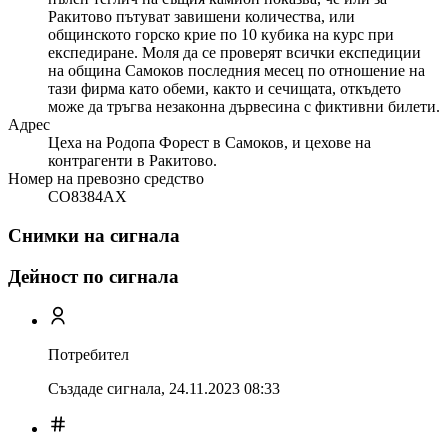
Ракитово пътуват завишени количества, или
общинското горско крие по 10 кубика на курс при
експедиране. Моля да се проверят всички експедиции
на община Самоков последния месец по отношение на
тази фирма като обеми, както и сечищата, откъдето
може да тръгва незаконна дървесина с фиктивни билети.
Адрес
Цеха на Родопа Форест в Самоков, и цехове на
контрагенти в Ракитово.
Номер на превозно средство
СО8384АХ
Снимки на сигнала
Дейност по сигнала
Потребител
Създаде сигнала,
24.11.2023 08:33