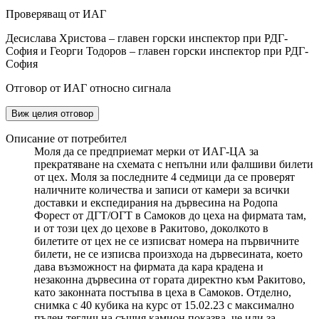
Проверяващ от ИАГ
Десислава Христова – главен горски инспектор при РДГ-
София и Георги Тодоров – главен горски инспектор при РДГ-
София
Отговор от ИАГ относно сигнала
Виж целия отговор
Описание от потребител
Моля да се предприемат мерки от ИАГ-ЦА за
прекратяване на схемата с непълни или фалшиви билети
от цех. Моля за последните 4 седмици да се проверят
наличните количества и записи от камери за всички
доставки и експедирания на дървесина на Родопа
Форест от ДГТ/ОГТ в Самоков до цеха на фирмата там,
и от този цех до цехове в Ракитово, доколкото в
билетите от цех не се изписват номера на първичните
билети, не се изписва произхода на дървесината, което
дава възможност на фирмата да кара крадена и
незаконна дървесина от гората директно към Ракитово,
като законната постъпва в цеха в Самоков. Отделно,
снимка с 40 кубика на курс от 15.02.23 с максимално
пълен теглич на същия камион показва, че или за