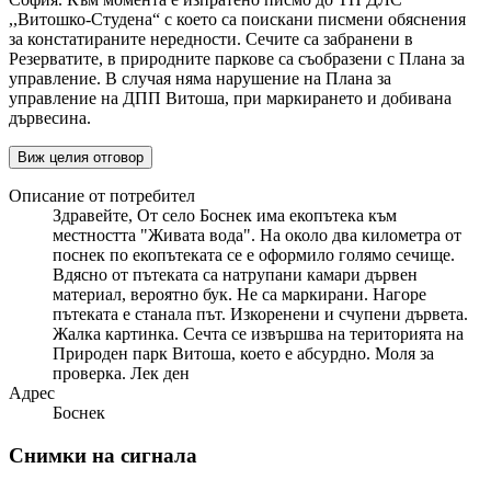
,,Витошко-Студена“ с което са поискани писмени обяснения
за констатираните нередности. Сечите са забранени в
Резерватите, в природните паркове са съобразени с Плана за
управление. В случая няма нарушение на Плана за
управление на ДПП Витоша, при маркирането и добивана
дървесина.
Виж целия отговор
Описание от потребител
Здравейте, От село Боснек има екопътека към
местността "Живата вода". На около два километра от
поснек по екопътеката се е оформило голямо сечище.
Вдясно от пътеката са натрупани камари дървен
материал, вероятно бук. Не са маркирани. Нагоре
пътеката е станала път. Изкоренени и счупени дървета.
Жалка картинка. Сечта се извършва на територията на
Природен парк Витоша, което е абсурдно. Моля за
проверка. Лек ден
Адрес
Боснек
Снимки на сигнала