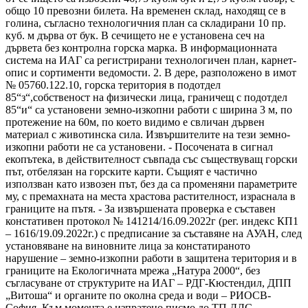
общо 10 превозни билета. На временен склад, находящ се в
голина, съгласно технологичния план са складирани 10 пр.
куб. м дърва от бук. В сечището не е установена сеч на
дървета без контролна горска марка. В информационната
система на ИАГ са регистрирани технологичен план, карнет-
опис и сортименти ведомости. 2. В дере, разположено в имот
№ 05760.122.10, горска територия в подотдел
85“з“,собственост на физически лица, граничещ с подотдел
85“и“ са установени земно-изкопни работи с ширина 3 м, по
протежение на 60м, по което видимо е свличан дървен
материал с животинска сила. Извършителите на тези земно-
изкопни работи не са установени. - Посочената в сигнал
екопътека, в действителност съвпада със съществуващ горски
път, отбелязан на горските карти. Същият е частично
използван като извозен път, без да са променяни параметрите
му, с премахната на места храстова растителност, израснала в
границите на пътя. - За извършената проверка е съставен
констативен протокол № 141214/16.09.2022г (рег. индекс КП1
– 1616/19.09.2022г.) с предписание за съставяне на АУАН, след
установяване на виновните лица за констатираното
нарушение – земно-изкопни работи в защитена територия и в
границите на Екологичната мрежа „Натура 2000“, без
съгласуване от структурите на ИАГ – РДГ-Кюстендил, ДПП
„Витоша“ и органите по околна среда и води – РИОСВ-
София. Към момента е изпратено писмо до ТП ДЛС