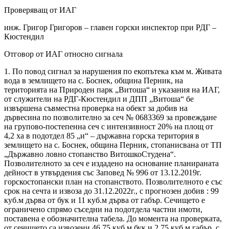
Проверяващ от ИАГ
инж. Григор Григоров – главен горски инспектор при РДГ –
Кюстендил
Отговор от ИАГ относно сигнала
1. По повод сигнал за нарушения по екопътека към м. Живата
вода в землището на с. Боснек, община Перник, на
територията на Природен парк „Витоша“ и указания на ИАГ,
от служители на РДГ-Кюстендил и ДПП „Витоша“ бе
извършена съвместна проверка на обект за добив на
дървесина по позволително за сеч № 0683369 за провеждане
на групово-постепенна сеч с интензивност 20% на площ от
4,2 ха в подотдел 85 „и“ – държавна горска територия в
землището на с. Боснек, община Перник, стопанисвана от ТП
„Държавно ловно стопанство ВитошкоСтудена“.
Позволителното за сеч е издадено на основание планираната
дейност в утвърдения със Заповед № 996 от 13.12.2019г.
горскостопански план на стопанството. Позволителното е със
срок на сечта и извоза до 31.12.2022г., с прогнозен добив : 99
куб.м дърва от бук и 11 куб.м дърва от габър. Сечището е
ограничено спрямо съседни на подотдела частни имоти,
поставена е обозначителна табела. До момента на проверката,
от сечището са извозени 46,75 куб.м бук и 2,75 куб.м габър, с