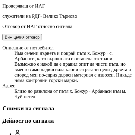
Проверяващ от ИАГ
служители на РДГ- Велико Търново
Отговор от ИАГ относно сигнала
Виж целия отговор
Описание от потребител
Има сечени дървета и покрай пътя х. Божур - с.
Арбанаси, като вършината е оставена отстрани.
Възможно е някой да е правил опит да чисти пътя, но
вместо само надвиснала клони са рязани цели дървета и
според мен по-едрия дървен материал е извозен. Никъде
няма контролни горски марки.
Адрес
Близо до разклона от пътя х. Божур - Арбанаси към м.
Чуй петел.
Снимки на сигнала
Дейност по сигнала