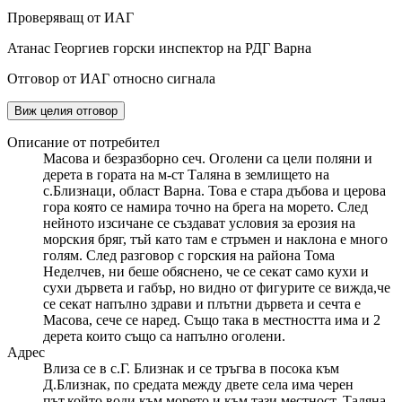
Проверяващ от ИАГ
Атанас Георгиев горски инспектор на РДГ Варна
Отговор от ИАГ относно сигнала
Виж целия отговор
Описание от потребител
Масова и безразборно сеч. Оголени са цели поляни и
дерета в гората на м-ст Таляна в землището на
с.Близнаци, област Варна. Това е стара дъбова и церова
гора която се намира точно на брега на морето. След
нейното изсичане се създават условия за ерозия на
морския бряг, тъй като там е стръмен и наклона е много
голям. След разговор с горския на района Тома
Неделчев, ни беше обяснено, че се секат само кухи и
сухи дървета и габър, но видно от фигурите се вижда,че
се секат напълно здрави и плътни дървета и сечта е
Масова, сече се наред. Също така в местността има и 2
дерета които също са напълно оголени.
Адрес
Влиза се в с.Г. Близнак и се тръгва в посока към
Д.Близнак, по средата между двете села има черен
път,който води към морето и към тази местност,,Таляна,,