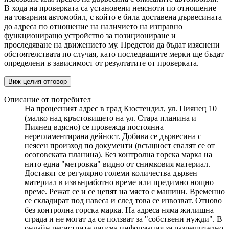
В хода на проверката са установени неясноти по отношение
на товарния автомобил, с който е била доставена дървесината
до адреса по отношение на наличието на изправно
функциониращо устройство за позициониране и
проследяване на движението му. Предстои да бъдат изяснени
обстоятелствата по случая, като последващите мерки ще бъдат
определени в зависимост от резултатите от проверката.
Виж целия отговор
Описание от потребител
На процесният адрес в град Кюстендил, ул. Пиянец 10
(малко над кръстовището на ул. Стара планина и
Пиянец вдясно) се провежда постоянна
нерегламентирана дейност. Добива се дървесина с
неясен произход по документи (всъщност свалят се от
осоговската планина). Без контролна горска марка на
нито една "метровка" видно от снимковия материал.
Доставят се регулярно големи количества дървен
материал в извънработно време или предимно нощно
време. Режат се и се цепят на място с машини. Временно
се складират под навеса и след това се извозват. Отново
без контролна горска марка. На адреса няма жилищна
сграда и не могат да се ползват за "собствени нужди". В
онлайн регистрите липсва информация за разрешително