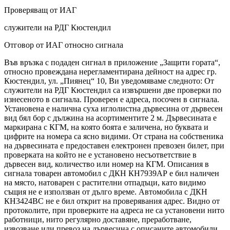
Проверяващ от ИАГ
служители на РДГ Кюстендил
Отговор от ИАГ относно сигнала
Във връзка с подаден сигнал в приложение „Защити гората“,
относно провеждана нерегламентирана дейност на адрес гр.
Кюстендил, ул. „Пиянец“ 10, Ви уведомяваме следното: От
служители на РДГ Кюстендил са извършени две проверки по
изнесеното в сигнала. Проверен е адреса, посочен в сигнала.
Установена е налична суха иглолистна дървесина от дървесен
вид бял бор с дължина на асортиментите 2 м. Дървесината е
маркирана с КГМ, на която боята е заличена, но буквата и
цифрите на номера са ясно видими. От страна на собственика
на дървесината е предоставен електронен превозен билет, при
проверката на който не е установено несъответствие в
дървесен вид, количество или номер на КГМ. Описания в
сигнала товарен автомобил с ДКН КН7939АР е бил наличен
на място, натоварен с растителни отпадъци, като видимо
същия не е използван от дълго време. Автомобила с ДКН
КН3424ВС не е бил открит на проверявания адрес. Видно от
протоколите, при проверките на адреса не са установени нито
работници, нито регулярно доставяне, преработване,
извозване или превоз на дървесина с описаните автомобили.