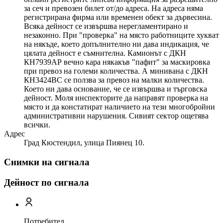
за сеч и превозен билет от/до адреса. На адреса няма
регистрирана фирма или временен обект за дървесина.
Всяка дейност се извършва нерегламентирано и
незаконно. При "проверка" на място работниците хукват
на някъде, което допълнително ни дава индикация, че
цялата дейност е съмнителна. Камионът с ДКН
КН7939АР вечно кара някакъв "пафит" за маскировка
при превоз на големи количества. А минивана с ДКН
КН3424ВС се ползва за превоз на малки количества.
Което ни дава основание, че се извършва и търговска
дейност. Моля инспекторите да направят проверка на
място и да констатират наличието на тези многобройни
административни нарушения. Сивият сектор ощетява
всички.
Адрес
Град Кюстендил, улица Пиянец 10.
Снимки на сигнала
Дейност по сигнала
Потребител