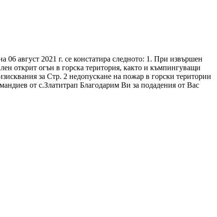
 06 август 2021 г. се констатира следното: 1. При извършен
ален открит огън в горска територия, както и къмпингуващи
изисквания за Стр. 2 недопускане на пожар в горски територии
андиев от с.Златитрап Благодарим Ви за подадения от Вас