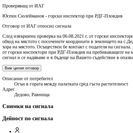
Проверяващ от ИАГ
Юсеин Сюлейманов - горски инспектор при РДГ-Пловдив
Отговор от ИАГ относно сигнала
След извършена проверка на 06.08.2021 г. от горски инспектор
обход на мястото с посочените координати в землището на с.Д
хора на мястото. Осъществен бе контакт с подателя на сигнала
от горски инспектори при РДГ-Пловдив на пребиваващите на м
сигнал и се надяваме и в бъдеще на Вашето съдействие в опазва
Виж целия отговор
Описание от потребител
Огън в гората между палатката сред гъста растителност
Адрес
Дедово, Равнища
Снимки на сигнала
Дейност по сигнала