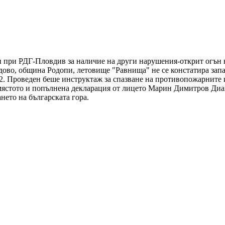
и при РДГ-Пловдив за наличие на други нарушения-открит огън на
едово, община Родопи, летовище "Равнища" не се констатира зап
. 2. Проведен беше инструктаж за спазване на противопожарните 
ястото и попълнена декларация от лицето Марин Димитров Диам
нето на българската гора.