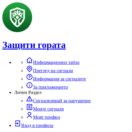
Защити гората
Информационно табло
Преглед на сигнали
Информация за сигналите
За приложението
Личен Раздел
Сигнализирай за нарушение
Моите сигнали
Моят профил
Вход в профила