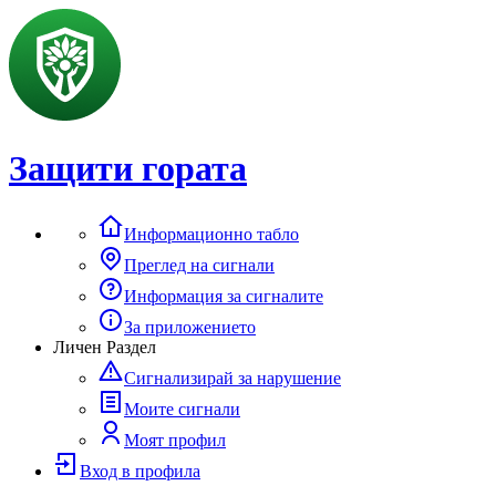
Защити гората
Информационно табло
Преглед на сигнали
Информация за сигналите
За приложението
Личен Раздел
Сигнализирай за нарушение
Моите сигнали
Моят профил
Вход в профила