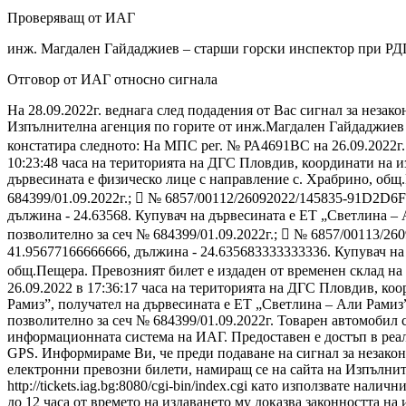
Проверяващ от ИАГ
инж. Магдален Гайдаджиев – старши горски инспектор при Р
Отговор от ИАГ относно сигнала
На 28.09.2022г. веднага след подадения от Вас сигнал за неза
Изпълнителна агенция по горите от инж.Магдален Гайдаджиев 
констатира следното: На МПС рег. № РА4691ВС на 26.09.2022г.
10:23:48 часа на територията на ДГС Пловдив, координати на и
дървесината е физическо лице с направление с. Храбрино, общ.
684399/01.09.2022г.;  № 6857/00112/26092022/145835-91D2D6F 
дължина - 24.63568. Купувач на дървесината е ЕТ „Светлина – 
позволително за сеч № 684399/01.09.2022г.;  № 6857/00113/26
41.95677166666666, дължина - 24.635683333333336. Купувач на
общ.Пещера. Превозният билет е издаден от временен склад на
26.09.2022 в 17:36:17 часа на територията на ДГС Пловдив, к
Рамиз”, получател на дървесината е ЕТ „Светлина – Али Рамиз
позволително за сеч № 684399/01.09.2022г. Товарен автомобил
информационната система на ИАГ. Предоставен е достъп в реа
GPS. Информираме Ви, че преди подаване на сигнал за незако
електронни превозни билети, намиращ се на сайта на Изпълните
http://tickets.iag.bg:8080/cgi-bin/index.cgi като използвате н
до 12 часа от времето на издаването му доказва законността н