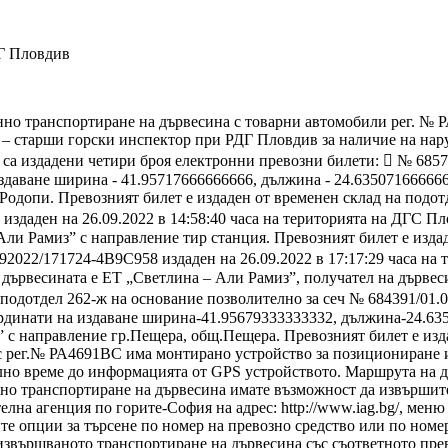
ДГ Пловдив
конно транспортиране на дървесина с товарни автомобили рег. №
– старши горски инспектор при РДГ Пловдив за наличие на нару
 са издадени четири броя електронни превозни билети:  № 685
здаване ширина - 41.95717666666666, дължина - 24.635071666666
Родопи. Превозният билет е издаден от временен склад на подот
издаден на 26.09.2022 в 14:58:40 часа на територията на ДГС П
Али Рамиз” с направление тир станция. Превозният билет е изда
092022/171724-4B9C958 издаден на 26.09.2022 в 17:17:29 часа н
 дървесината е ЕТ „Светлина – Али Рамиз”, получател на дървес
 подотдел 262-ж на основание позволително за сеч № 684391/01.
оординати на издаване ширина-41.95679333333332, дължина-24.63
” с направление гр.Пещера, общ.Пещера. Превозният билет е изд
 с рег.№ РА4691ВС има монтирано устройство за позициониране 
лно време до информацията от GPS устройството. Маршрута на 
нно транспортиране на дървесина имате възможност да извършит
лна агенция по горите-София на адрес: http://www.iag.bg/, меню
аличните опции за търсене по номер на превозно средство или по но
а извършваното транспортиране на дървесина със съответното пре