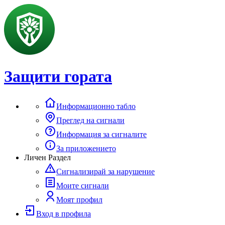
Защити гората
Информационно табло
Преглед на сигнали
Информация за сигналите
За приложението
Личен Раздел
Сигнализирай за нарушение
Моите сигнали
Моят профил
Вход в профила