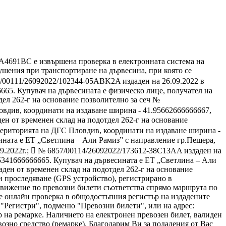
 РА4691ВС е извършена проверка в електронната система на
шения при транспортиране на дървесина, при която се
7/00111/26092022/102344-05ABK2A издаден на 26.09.2022 в
665. Купувач на дървесината е физическо лице, получател на
дел 262-г на основание позволително за сеч №
ловдив, координати на издаване ширина - 41.95662666666667,
ден от временен склад на подотдел 262-г на основание
а територията на ДГС Пловдив, координати на издаване ширина -
ината е ЕТ „Светлина – Али Рамиз” с направление гр.Пещера,
09.2022г.;  № 6857/00114/26092022/173612-38C13AA издаден на
5341666666665. Купувач на дървесината е ЕТ „Светлина – Али
аден от временен склад на подотдел 262-г на основание
и проследяване (GPS устройство), регистрирано в
движение по превозни билети съответства спрямо маршрута по
е онлайн проверка в общодостъпния регистър на издадените
 "Регистри", подменю "Превозни билети", или на адрес:
мер на ремарке. Наличието на електронен превозен билет, валиден
возно средство (ремарке). Благодарим Ви за подадения от Вас