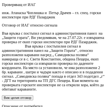
Проверяващ от ИАГ
инж. Атанаска Чоплишка и Петър Драчев – гл. спец. горски
инспектори при РДГ Пазарджик
Отговор от ИАГ относно сигнала
Във връзка с постъпил сигнал в административния панел на
„Защити гората”, Ви уведомявам, че на 27.07.22г. е извършена
проверка от екип горски инспектори при РДГ Пазарджик.
Във връзка с постъпилия сигнал в
административния панел на „Защити Гората“ , относно
разположени каравани насред „ Самодивска поляна“
намираща се в с. Свети Константин, община Пещера, екип
горски инспектори са извършели проверка по дадените
координати. На място са установили, че има разположени 2
бр. каравани , шатри и чадъри както е описано и в подадения
сигнал. „Самодивска поляна“ попада в отдел 343 подотдел „г“
- ДГТ на територията на ТП ДГС Пещера. Към момента на
проверката горските инспектори не са открили хора, който да
обитават караваните.
Виж целия отговор
Описание от потребител