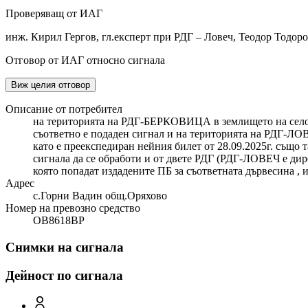
Проверяващ от ИАГ
инж. Кирил Гергов, гл.експерт при РДГ – Ловеч, Теодор Тодор
Отговор от ИАГ относно сигнала
Виж целия отговор
Описание от потребител
на територията на РДГ-БЕРКОВИЦА в землището на село
съответно е подаден сигнал и на територията на РДГ-ЛОВ
като е преекспедиран нейния билет от 28.09.2025г. също 
сигнала да се обработи и от двете РДГ (РДГ-ЛОВЕЧ е дир
която попадат издадените ПБ за съответната дървесина , 
Адрес
с.Горни Вадин общ.Оряхово
Номер на превозно средство
OB8618BP
Снимки на сигнала
Дейност по сигнала