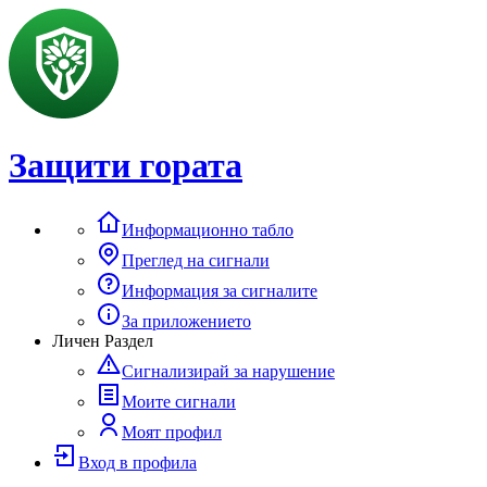
Защити гората
Информационно табло
Преглед на сигнали
Информация за сигналите
За приложението
Личен Раздел
Сигнализирай за нарушение
Моите сигнали
Моят профил
Вход в профила