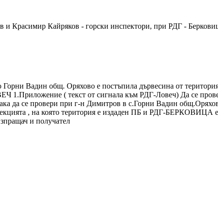
ов и Красимир Кайряков - горски инспектори, при РДГ - Беркови
 Горни Вадин общ. Оряхово е постъпила дървесина от територи
ЕЧ 1.Приложение ( текст от сигнала към РДГ-Ловеч) Да се провер
така да се провери при г-н Димитров в с.Горни Вадин общ.Оряхов
екцията , на която територия е издаден ПБ и РДГ-БЕРКОВИЦА е д
изпращач и получател