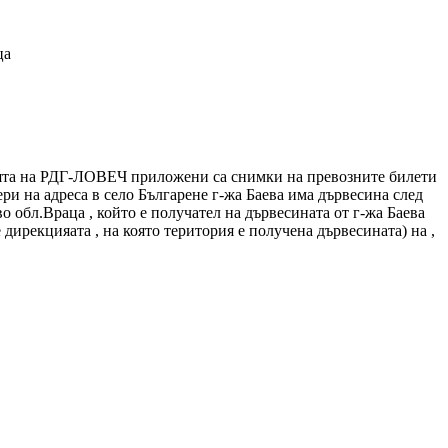
ца
ята на РДГ-ЛОВЕЧ приложени са снимки на превозните билети
и на адреса в село Българене г-жа Баева има дървесина след
о обл.Враца , който е получател на дървесината от г-жа Баева
ирекцияата , на която територия е получена дървесината) на ,