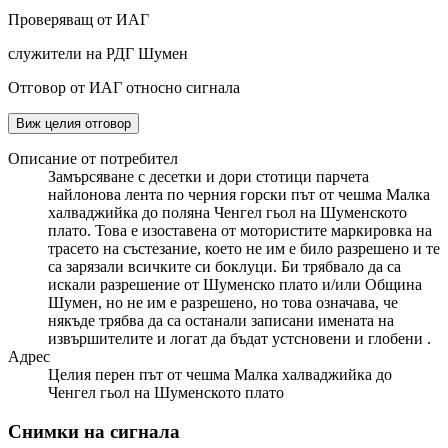
Проверяващ от ИАГ
служители на РДГ Шумен
Отговор от ИАГ относно сигнала
Виж целия отговор
Описание от потребител
Замърсяване с десетки и дори стотици парчета
найлонова лента по черния горски път от чешма Малка
халваджийка до поляна Ченгел гьол на Шуменското
плато. Това е изоставена от мотористите маркировка на
трасето на състезание, което не им е било разрешено и те
са зарязали всичките си боклуци. Би трябвало да са
искали разрешение от Шуменско плато и/или Община
Шумен, но не им е разрешено, но това означава, че
някъде трябва да са останали записани имената на
извършителите и логат да бъдат устсновени и глобени .
Адрес
Целия перен път от чешма Малка халваджийка до
Ченгел гьол на Шуменското плато
Снимки на сигнала