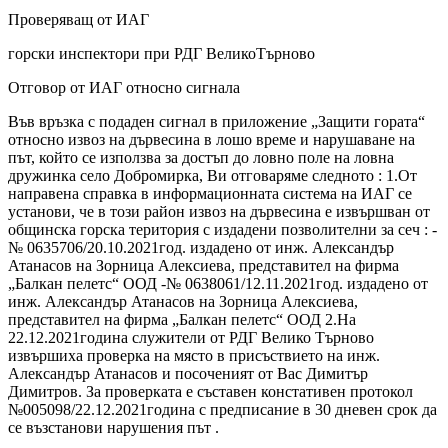
Проверяващ от ИАГ
горски инспектори при РДГ ВеликоТърново
Отговор от ИАГ относно сигнала
Във връзка с подаден сигнал в приложение „Защити гората“
относно извоз на дървесина в лошо време и нарушаване на
път, който се използва за достъп до ловно поле на ловна
дружинка село Добромирка, Ви отговаряме следното : 1.От
направена справка в информационната система на ИАГ се
установи, че в този район извоз на дървесина е извършван от
общинска горска територия с издадени позволителни за сеч : -
№ 0635706/20.10.2021год. издадено от инж. Александър
Атанасов на Зорница Алексиева, представител на фирма
„Балкан пелетс“ ООД -№ 0638061/12.11.2021год. издадено от
инж. Александър Атанасов на Зорница Алексиева,
представител на фирма „Балкан пелетс“ ООД 2.На
22.12.2021година служители от РДГ Велико Търново
извършиха проверка на място в присъствието на инж.
Александър Атанасов и посоченият от Вас Димитър
Димитров. За проверката е съставен констативен протокол
№005098/22.12.2021година с предписание в 30 дневен срок да
се възстанови нарушения път .