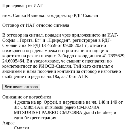
Проверяващ от ИАГ
инж. Сашка Иванова- зам.директор РДГ Смолян
Отговор от ИАГ относно сигнала
В отговор на сигнал, подаден чрез приложението на ИАГ-
София „ Гората. Бг“ и „Природен“, регистриран в РДГ-
Смолян с вх.№ РДГ13-4659 от 09.08.2021 г., относно
изхвърлена оградена мрежа и строителни отпадъци в
коритото на реката преди с. Забърдо с координати 41.7895629,
24.6005464, Ви уведомяваме, че същият е препратен по
компетентност до РИОСВ-Смолян. Тъй като сигналът е
анонимен и няма посочени контакти за отговор е изготвено
съобщение по реда на чл.18а, ал.10 от АПК
Виж целия отговор
Описание от потребител
4 джипа на вр. Орфей, в нарушение на чл. 148 и 149 от
ЗГ. СМ8051АH mitsubishi pajero СМ3027ВА
MITSUBISHI PAJERO СМ2748ВА grand cherokee, и
един без регистрация
Адрес
Смолян