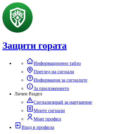
Защити гората
Информационно табло
Преглед на сигнали
Информация за сигналите
За приложението
Личен Раздел
Сигнализирай за нарушение
Моите сигнали
Моят профил
Вход в профила