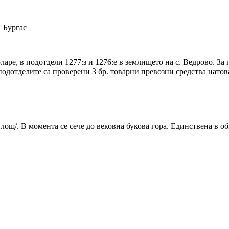
 Бургас
аре, в подотдели 1277:з и 1276:е в землището на с. Ведрово. За 
 подотделите са проверени 3 бр. товарни превозни средства нат
площ/. В момента се сече до вековна букова гора. Единствена в о