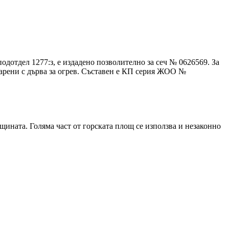
подотдел 1277:з, е издадено позволително за сеч № 0626569. За
оварени с дърва за огрев. Съставен е КП серия ЖОО №
бщината. Голяма част от горската площ се използва и незаконно