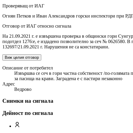
Проверяващ от ИАГ
Огнян Петков и Иван Александров горски инспектори при РДГ
Отговор от ИАГ относно сигнала
На 21.09.2021 г. е извършена проверка в общински гори Сунгурл
подотдел 1276:е, е издадено позволително за сеч № 0626580. В
132697/21.09.2021 г. Нарушения не са констатирани.
Виж целия отговор
Описание от потребител
Извършва се сеч в гори частна собственост /по-голямата 
за пасища на крави. Заградена е с пастири незаконно
Адрес
Ведрово
Снимки на сигнала
Дейност по сигнала