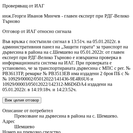
Проверяващ от ИАГ
инж.Георги Иванов Минчев - главен експерт при РДГ-Велико
Търново
Отговор от ИАГ относно сигнала
Във връзка с постъпили сигнал в 13:51ч. на 05.01.2022г. в
административния панел на „Защити гората“ за транспорт на
дървесина в района на с.Шемшево на 05.01.2022г. от главен
експерт при РДГ-Велико Търново е извършена проверка в
информационната система на ИАГ. При проверката е
установено, че за транспортираната дървесина с МПС с рег. №
РВ3613ТР, ремарке № РВ3513ЕВ има издадени 2 броя ПБ с №
№ 10929/00002/05012022/141436-9E4R6U6 и
10929/00003/05012022/142312-M6D6DA4 издадени на
05.01.2022г. в 14:19:18ч. и 14:23:52ч.
Виж целия отговор
Описание от потребител
Превозване на дървесина в района на с. Шемшево.
Адрес
Шемшево
Номер на превозно средство