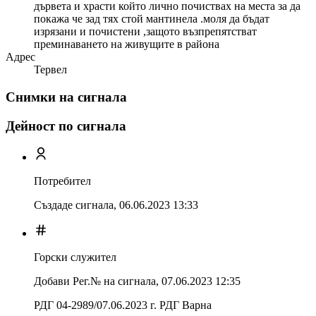
дървета и храсти който лично почиствах на места за да
покажа че зад тях стой мантинела .моля да бъдат
изрязани и почистени ,защото възпрепятстват
преминаването на живущите в района
Адрес
Тервел
Снимки на сигнала
Дейност по сигнала
Потребител
Създаде сигнала,
06.06.2023 13:33
Горски служител
Добави Рег.№ на сигнала
,
07.06.2023 12:35
РДГ 04-2989/07.06.2023 г. РДГ Варна