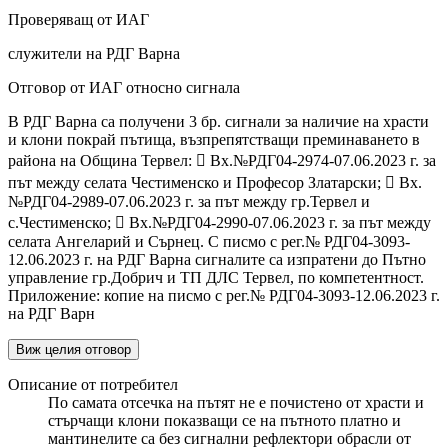
Проверяващ от ИАГ
служители на РДГ Варна
Отговор от ИАГ относно сигнала
В РДГ Варна са получени 3 бр. сигнали за наличие на храсти
и клони покрай пътища, възпрепятстващи преминаването в
района на Община Тервел:  Вх.№РДГ04-2974-07.06.2023 г. за
път между селата Честименско и Професор Златарски;  Вх.
№РДГ04-2989-07.06.2023 г. за път между гр.Тервел и
с.Честименско;  Вх.№РДГ04-2990-07.06.2023 г. за път между
селата Ангеларий и Сърнец. С писмо с рег.№ РДГ04-3093-
12.06.2023 г. на РДГ Варна сигналите са изпратени до Пътно
управление гр.Добрич и ТП ДЛС Тервел, по компетентност.
Приложение: копие на писмо с рег.№ РДГ04-3093-12.06.2023 г.
на РДГ Варн
Виж целия отговор
Описание от потребител
По самата отсечка на пътят не е почистено от храсти и
стърчащи клони показващи се на пътното платно и
мантинелите са без сигнални рефлектори обрасли от