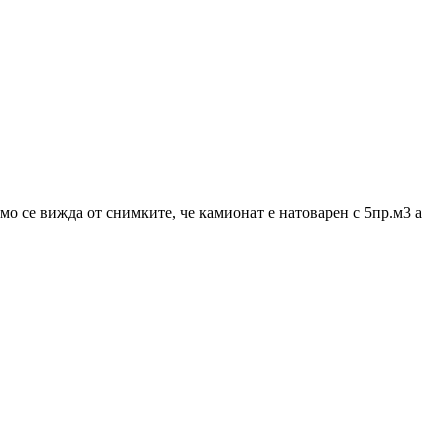
мо се вижда от снимките, че камионат е натоварен с 5пр.м3 а