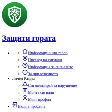
Защити гората
Информационно табло
Преглед на сигнали
Информация за сигналите
За приложението
Личен Раздел
Сигнализирай за нарушение
Моите сигнали
Моят профил
Вход в профила