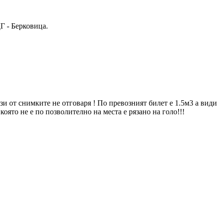
Г - Берковица.
и от снимките не отговаря ! По превозният билет е 1.5м3 а види
която не е по позволително на места е рязано на голо!!!