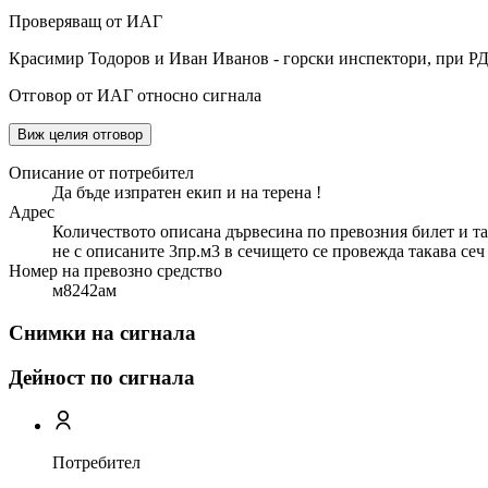
Проверяващ от ИАГ
Красимир Тодоров и Иван Иванов - горски инспектори, при РД
Отговор от ИАГ относно сигнала
Виж целия отговор
Описание от потребител
Да бъде изпратен екип и на терена !
Адрес
Количеството описана дървесина по превозния билет и таз
не с описаните 3пр.м3 в сечището се провежда такава сеч 
Номер на превозно средство
м8242ам
Снимки на сигнала
Дейност по сигнала
Потребител