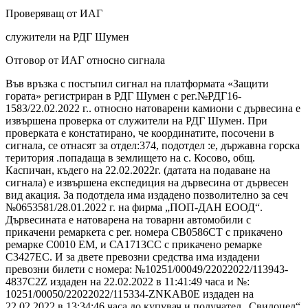
Проверяващ от ИАГ
служители на РДГ Шумен
Отговор от ИАГ относно сигнала
Във връзка с постъпил сигнал на платформата «Защити
гората» регистриран в РДГ Шумен с рег.№РДГ16-
1583/22.02.2022 г.. относно натоварени камиони с дървесина е
извършена проверка от служители на РДГ Шумен. При
проверката е констатирано, че координатите, посочени в
сигнала, се отнасят за отдел:374, подотдел :е, държавна горска
територия .попадаща в землището на с. Косово, общ.
Каспичан, къдего на 22.02.2022г. (датата на подаване на
сигнала) е извършена експедиция на дървесина от дървесен
вид акация. За подотдела има издадено позволително за сеч
№0653581/28.01.2022 г. на фирма „ПОП-ДАН ЕООД“.
Дървесината е натоварена на товарни автомобили с
прикачени ремаркета с per. номера СВ0586СТ с прикачено
ремарке С0010 ЕМ, и СА1713СС с прикачено ремарке
С3427ЕС. И за двете превозни средства има издадени
превозни билети с номера: №10251/00049/22022022/113943-
4837C2Z издаден на 22.02.2022 в 11:41:49 часа и №:
10251/00050/22022022/115334-ZNKAB0E издаден на
22.02.2022 в 13:34:46 часа до купувач и получател „Свилоцел“