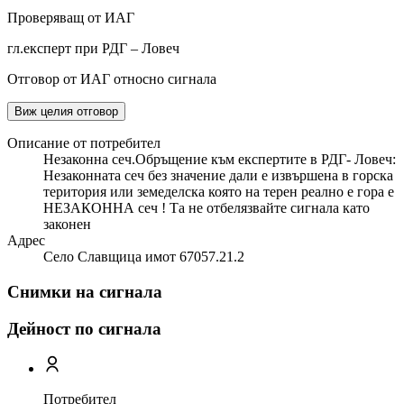
Проверяващ от ИАГ
гл.експерт при РДГ – Ловеч
Отговор от ИАГ относно сигнала
Виж целия отговор
Описание от потребител
Незаконна сеч.Обръщение към експертите в РДГ- Ловеч:
Незаконната сеч без значение дали е извършена в горска
територия или земеделска която на терен реално е гора е
НЕЗАКОННА сеч ! Та не отбелязвайте сигнала като
законен
Адрес
Село Славщица имот 67057.21.2
Снимки на сигнала
Дейност по сигнала
Потребител