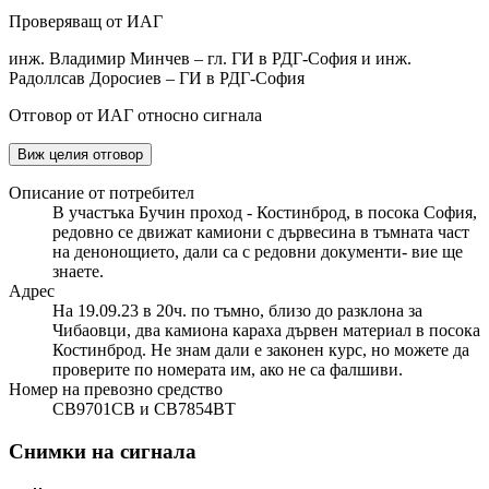
Проверяващ от ИАГ
инж. Владимир Минчев – гл. ГИ в РДГ-София и инж.
Радоллсав Доросиев – ГИ в РДГ-София
Отговор от ИАГ относно сигнала
Виж целия отговор
Описание от потребител
В участъка Бучин проход - Костинброд, в посока София,
редовно се движат камиони с дървесина в тъмната част
на денонощието, дали са с редовни документи- вие ще
знаете.
Адрес
На 19.09.23 в 20ч. по тъмно, близо до разклона за
Чибаовци, два камиона караха дървен материал в посока
Костинброд. Не знам дали е законен курс, но можете да
проверите по номерата им, ако не са фалшиви.
Номер на превозно средство
CB9701CB и CB7854BT
Снимки на сигнала