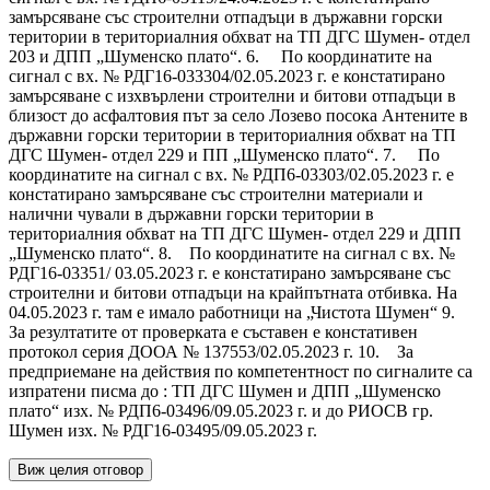
замърсяване със строителни отпадъци в държавни горски
територии в териториалния обхват на ТП ДГС Шумен- отдел
203 и ДПП „Шуменско плато“. 6. По координатите на
сигнал с вх. № РДГ16-033304/02.05.2023 г. е констатирано
замърсяване с изхвърлени строителни и битови отпадъци в
близост до асфалтовия път за село Лозево посока Антените в
държавни горски територии в териториалния обхват на ТП
ДГС Шумен- отдел 229 и ПП „Шуменско плато“. 7. По
координатите на сигнал с вх. № РДП6-03303/02.05.2023 г. е
констатирано замърсяване със строителни материали и
налични чували в държавни горски територии в
териториалния обхват на ТП ДГС Шумен- отдел 229 и ДПП
„Шуменско плато“. 8. По координатите на сигнал с вх. №
РДГ16-03351/ 03.05.2023 г. е констатирано замърсяване със
строителни и битови отпадъци на крайпътната отбивка. На
04.05.2023 г. там е имало работници на „Чистота Шумен“ 9.
За резултатите от проверката е съставен е констативен
протокол серия ДООА № 137553/02.05.2023 г. 10. За
предприемане на действия по компетентност по сигналите са
изпратени писма до : ТП ДГС Шумен и ДПП „Шуменско
плато“ изх. № РДП6-03496/09.05.2023 г. и до РИОСВ гр.
Шумен изх. № РДГ16-03495/09.05.2023 г.
Виж целия отговор