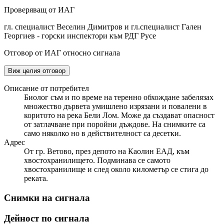
Проверяващ от ИАГ
гл. специалист Веселин Димитров и гл.специалист Гален
Георгиев - горски инспектори към РДГ Русе
Отговор от ИАГ относно сигнала
Виж целия отговор
Описание от потребител
Биолог съм и по време на теренно обхождане забелязах
множество дървета умишлено изрязани и повалени в
коритото на река Бели Лом. Може да създават опасност
от затлачване при поройни дъждове. На снимките са
само няколко но в действителност са десетки.
Адрес
От гр. Ветово, през депото на Каолин ЕАД, към
хвостохранилището. Подминава се самото
хвостохранилище и след около километър се стига до
реката.
Снимки на сигнала
Дейност по сигнала