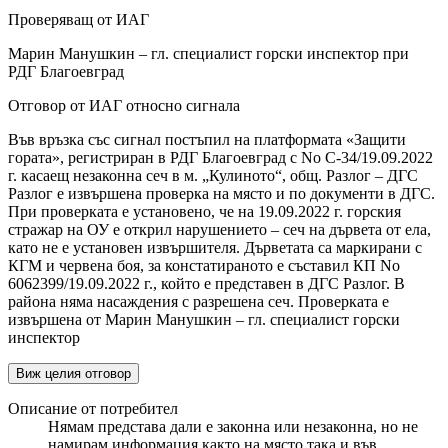
Проверяващ от ИАГ
Марин Манушкин – гл. специалист горски инспектор при
РДГ Благоевград
Отговор от ИАГ относно сигнала
Във връзка със сигнал постъпил на платформата «Защити
гората», регистриран в РДГ Благоевград с No С-34/19.09.2022
г. касаещ незаконна сеч в м. „Кулиното“, общ. Разлог – ДГС
Разлог е извършена проверка на място и по документи в ДГС.
При проверката е установено, че на 19.09.2022 г. горския
стражар на ОУ е открил нарушението – сеч на дървета от ела,
като не е установен извършителя. Дърветата са маркирани с
КГМ и червена боя, за констатираното е съставил КП No
6062399/19.09.2022 г., който е представен в ДГС Разлог. В
района няма насаждения с разрешена сеч. Проверката е
извършена от Марин Манушкин – гл. специалист горски
инспектор
Виж целия отговор
Описание от потребител
Нямам представа дали е законна или незаконна, но не
намирам информация както на място така и във