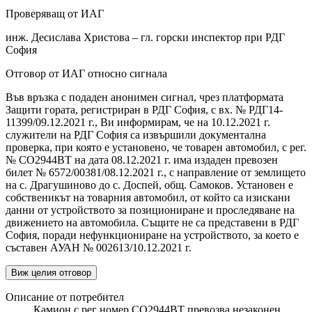
Проверяващ от ИАГ
инж. Десислава Христова – гл. горски инспектор при РДГ
София
Отговор от ИАГ относно сигнала
Във връзка с подаден анонимен сигнал, чрез платформата
Защити гората, регистриран в РДГ София, с вх. № РДГ14-
11399/09.12.2021 г., Ви информирам, че на 10.12.2021 г.
служители на РДГ София са извършили документална
проверка, при която е установено, че товарен автомобил, с рег.
№ СО2944ВТ на дата 08.12.2021 г. има издаден превозен
билет № 6572/00381/08.12.2021 г., с направление от землището
на с. Драгушиново до с. Доспей, общ. Самоков. Установен е
собственикът на товарния автомобил, от който са изискани
данни от устройството за позициониране и проследяване на
движението на автомобила. Същите не са представени в РДГ
София, поради нефункциониране на устройството, за което е
съставен АУАН № 002613/10.12.2021 г.
Виж целия отговор
Описание от потребител
Камион с рег номер СО2944ВТ превозва незаконен