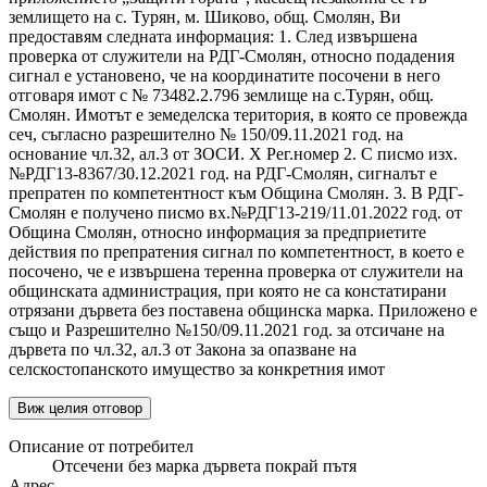
землището на с. Турян, м. Шиково, общ. Смолян, Ви
предоставям следната информация: 1. След извършена
проверка от служители на РДГ-Смолян, относно подадения
сигнал е установено, че на координатите посочени в него
отговаря имот с № 73482.2.796 землище на с.Турян, общ.
Смолян. Имотът е земеделска територия, в която се провежда
сеч, съгласно разрешително № 150/09.11.2021 год. на
основание чл.32, ал.3 от ЗОСИ. X Рег.номер 2. С писмо изх.
№РДГ13-8367/30.12.2021 год. на РДГ-Смолян, сигналът е
препратен по компетентност към Община Смолян. 3. В РДГ-
Смолян е получено писмо вх.№РДГ13-219/11.01.2022 год. от
Община Смолян, относно информация за предприетите
действия по препратения сигнал по компетентност, в което е
посочено, че е извършена теренна проверка от служители на
общинската администрация, при която не са констатирани
отрязани дървета без поставена общинска марка. Приложено е
също и Разрешително №150/09.11.2021 год. за отсичане на
дървета по чл.32, ал.3 от Закона за опазване на
селскостопанското имущество за конкретния имот
Виж целия отговор
Описание от потребител
Отсечени без марка дървета покрай пътя
Адрес