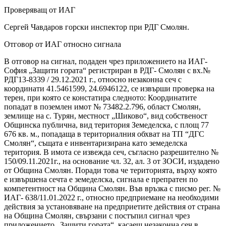
Проверяващ от ИАГ
Сергей Чавдаров горски инспектор при РДГ Смолян.
Отговор от ИАГ относно сигнала
В отговор на сигнал, подаден чрез приложението на ИАГ-
София „Защити гората“ регистриран в РДГ- Смолян с вх.№
РДГ13-8339 / 29.12.2021 г., относно незаконна сеч с
координати 41.5461599, 24.6946122, се извърши проверка на
терен, при която се констатира следното: Координатите
попадат в поземлен имот № 73482.2.796, област Смолян,
землище на с. Турян, местност „Шиково“, вид собственост
Общинска публична, вид територия Земеделска, с площ 77
676 кв. м., попадаща в териториалния обхват на ТП “ДГС
Смолян“, същата е инвентаризирана като земеделска
територия. В имота се извежда сеч, съгласно разрешително №
150/09.11.2021г., на основание чл. 32, ал. 3 от ЗОСИ, издадено
от Община Смолян. Поради това че територията, върху която
е извършена сечта е земеделска, сигнала е препратен по
компетентност на Община Смолян. Във връзка с писмо рег. №
ИАГ- 638/11.01.2022 г., относно предприемане на необходими
действия за установяване на предприетите действия от страна
на Община Смолян, свързани с постъпил сигнал чрез
приложението „Защити гората“, касаещ незаконна сеч в