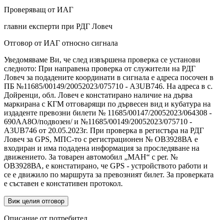
Проверяващ от ИАГ
главни експерти при РДГ Ловеч
Отговор от ИАГ относно сигнала
Уведомяваме Ви, че след извършена проверка се установи
следното: При направена проверка от служители на РДГ
Ловеч за подадените координати в сигнала е адреса посочен в
ПБ №11685/00149/20052023/075710 - A3UB746. На адреса в с.
Дойренци, обл. Ловеч е констатирано наличие на дърва
маркирана с КГМ отговарящи по дървесен вид и кубатура на
издаденте превозни билети № 11685/00147/20052023/064308 -
690АА8О/подвозен/ и №11685/00149/20052023/075710 -
A3UB746 от 20.05.2023г. При проверка в регистъра на РДГ
Ловеч за GPS, МПС-то с регистрационен № ОВ3928ВА е
входиран и има подадена информация за проследяване на
движението. За товарен автомобил „МАН“ с per. №
ОВ3928ВА, е констатирано, че GPS - устройството работи и
се е движило по маршрута за превозният билет. За проверката
е съставен е констативен протокол.
Виж целия отговор
Описание от потребител