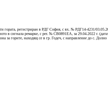
ти гората, регистриран в РДГ София, с вх. № РДГ14-4231/03.05
ото в сигнала ремарке, с per. № СВ0891ЕА, за 29.04.2022 г. (дат
акона за горите, находящ се в гр. Годеч, с направление до с. Дол