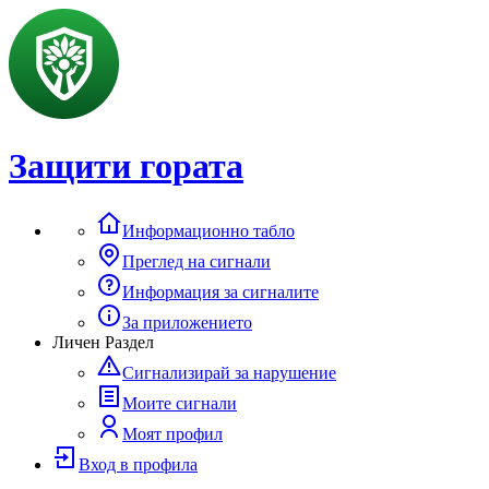
Защити гората
Информационно табло
Преглед на сигнали
Информация за сигналите
За приложението
Личен Раздел
Сигнализирай за нарушение
Моите сигнали
Моят профил
Вход в профила