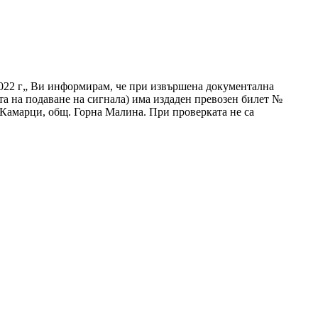
.2022 г„ Ви информирам, че при извършена документална
ата на подаване на сигнала) има издаден превозен билет №
но Камарци, общ. Горна Малина. При проверката не са