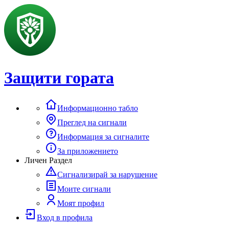
Защити гората
Информационно табло
Преглед на сигнали
Информация за сигналите
За приложението
Личен Раздел
Сигнализирай за нарушение
Моите сигнали
Моят профил
Вход в профила