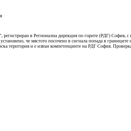
я
”, регистриран в Регионална дирекция по горите (РДГ) София, с 
 установено, че мястото посочено в сигнала попада в границите 
рска територия и е извън компетенциите на РДГ София. Проверка